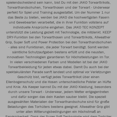
spielendscheidend sein kann, bist Du mit den JAKO Torwarttrikots,
Torwarthandschuhen, Torwarthosen und der Torwart - Underwear
perfekt für Spiel und Training ausgestattet. Um der Nummer 1 nur
das Beste zu bieten, werden bei JAKO die hochwertigsten Fasern
und Gewebearten verarbeitet, die in ihrer Funktion vollstens auf
individuelle Ansprüche eingehen. Das JAKO TEC KONZEPT
unterstützt die Leistung gezielt mit Technologie, die mitdenkt. KEEP
DRY-Funktion bei den Torwarthosen und Torwarttrikots, Allweather
Grip, Super Soft und Power Protection bei den Torwarthandschuhen
- alles sind Funktionen, die jeder Torwart benötigt. Somit werden
sämtliche Schutzaufgaben bestens erfüllt und die neusten,
innovativen Technologien garantieren für Höchstleistungen im Tor.
In vielen verschiedenen Farben und Modellen ist bei der JAKO
Torwartbekleidung für jeden etwas dabei. Damit Du auch bei der
spektakulärsten Parade sanft landest und optimal vor Verletzungen
Geschütz bist, verfügt jedes Torwarttrikot über einen
Ellenbogenschutz und die Hosen unterschiedliche Polster an Hüfte
und Knie. Als Keeper kannst Du mit der JAKO Kleidung, besonders
durch unsere Torwart - Underwear, jedem Wetter entgegentreten
und dafür sorgen das dein Kasten sauber bleibt. Die speziell
ausgewählten Materialien der Torwarthandschuhe sind für große
Belastungen des Torhüters bestens geeignet. Allweather Grip gibt
unter allen Witterungsbedingungen ein Höchstmaß an
Fangsicherheit. Dank der Super Soft Technologie wird dem Torhüter