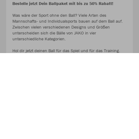
Bestelle jetzt Dein Ballpaket mit bis zu 50% Rabatt!
Was wäre der Sport ohne den Ball? Viele Arten des
Mannschafts- und Individualsports bauen auf dem Ball auf.
Zwischen vielen verschiedenen Designs und Größen
unterscheiden sich die Bälle von JAKO in vier
unterschiedliche Kategorien.
Hol dir jetzt deinen Ball für das Spiel und für das Training.
AUF GEHT ES ZU DEN BALLPAKETEN!