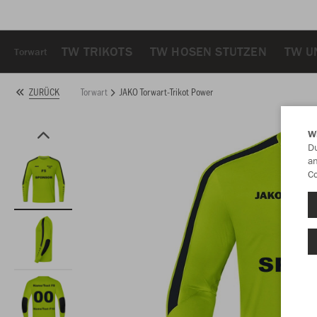
TW TRIKOTS
TW HOSEN STUTZEN
TW U
Torwart
Torwart
JAKO Torwart-Trikot Power
ZURÜCK
W
Du
an
Co