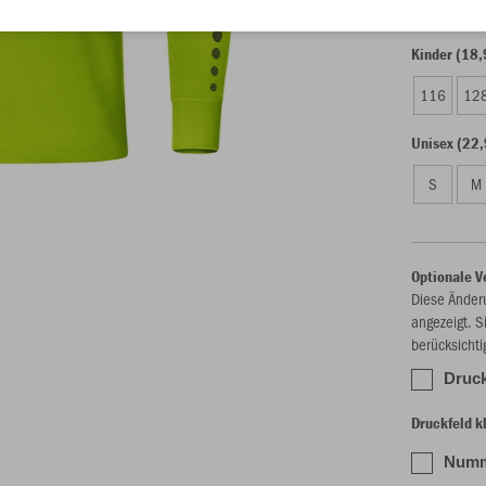
Kinder (18,
116
12
Unisex (22,
S
M
Optionale V
Diese Änder
angezeigt. S
berücksichti
Druck
Druckfeld kl
Numme