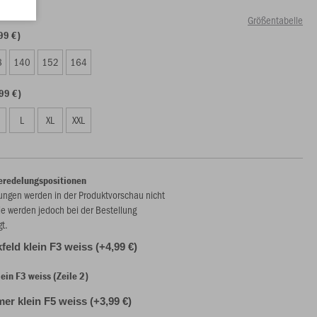
Größentabelle
99 €)
8
140
152
164
99 €)
L
XL
XXL
eredelungspositionen
ungen werden in der Produktvorschau nicht
ie werden jedoch bei der Bestellung
gt.
feld klein F3 weiss (+4,99 €)
ein F3 weiss (Zeile 2)
r klein F5 weiss (+3,99 €)