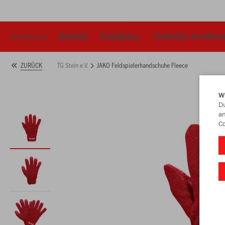
BASICS
FUSSBALL
TURNEN/GYMNAS
TG Stein e.V.
TG Stein e.V.
JAKO Feldspielerhandschuhe Fleece
ZURÜCK
W
Du
an
Co