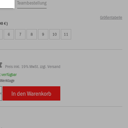
ftrag
Teambestellung
Größentabelle
00 €)
6
7
8
9
10
11
€
Preis inkl. 19% MwSt. zzgl. Versand
rt verfügbar
3 Werktage
In den Warenkorb