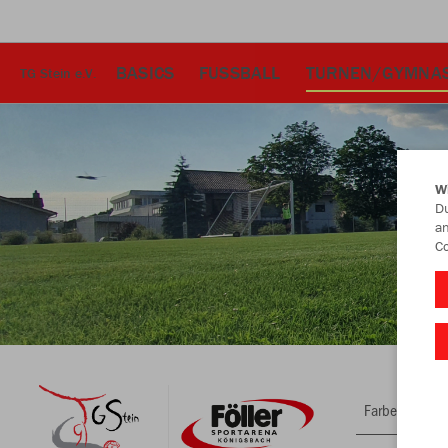
BASICS
FUSSBALL
TURNEN/GYMNAS
TG Stein e.V.
W
Du
an
Co
Farbe