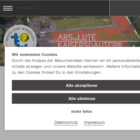
TC Waldmohr
Wir verwenden Cookies
Durch die Analyse der Besucherdaten können wir dir personalisierte
Inhalte anzeigen und unsere Website verbessern. Weitere Informati
zu den Cookies findest Du in den Einstellungen.
Herzlich Willkommen im Teamshop des TC
Alle akzeptieren
Waldmohr!!
Alle ablehnen
mehr Infos
Nachhaltig
Farbe
Datenschutz
Impressum