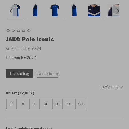
JAKO
Polo Iconic
Artikelnummer:
6324
Lieferbar bis 2027
Einzelauftrag
Teambestellung
Größentabelle
Unisex (32,00 €)
S
M
L
XL
XXL
3XL
4XL
Fixe Veredelungspositionen