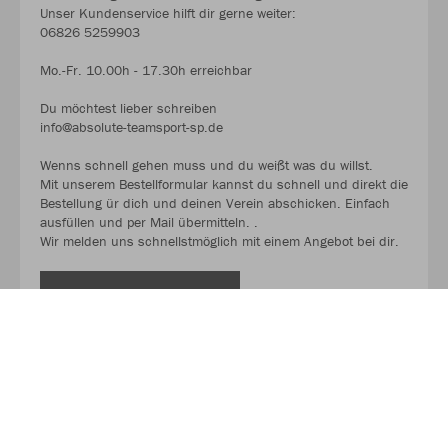
Unser Kundenservice hilft dir gerne weiter:
06826 5259903
Mo.-Fr. 10.00h - 17.30h erreichbar
Du möchtest lieber schreiben
info@absolute-teamsport-sp.de
Wenns schnell gehen muss und du weißt was du willst.
Mit unserem Bestellformular kannst du schnell und direkt die
Bestellung ür dich und deinen Verein abschicken. Einfach
ausfüllen und per Mail übermitteln. .
Wir melden uns schnellstmöglich mit einem Angebot bei dir.
MEHR LESEN