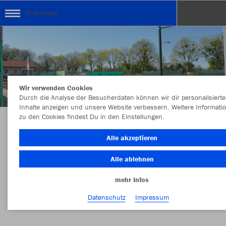
TC Störmede
Wir verwenden Cookies
Durch die Analyse der Besucherdaten können wir dir personalisierte
Inhalte anzeigen und unsere Website verbessern. Weitere Informati
zu den Cookies findest Du in den Einstellungen.
Herzlich Willkommen!! Viel Spaß mit Eurem
Alle akzeptieren
Teamshop!
Alle ablehnen
mehr Infos
Nachhaltig
Farbe
Datenschutz
Impressum