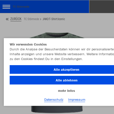
TC Störmede
ZURÜCK
TC Störmede
JAKO T-Shirt Iconic
Wir verwenden Cookies
Durch die Analyse der Besucherdaten können wir dir personalisierte
Inhalte anzeigen und unsere Website verbessern. Weitere Informati
zu den Cookies findest Du in den Einstellungen.
Alle akzeptieren
Alle ablehnen
mehr Infos
Datenschutz
Impressum