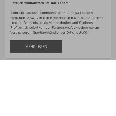
Herzlich willkommen im JAKO Team!
Mehr als 100.000 Mannschaften in über 50 Ländern
vertrauen JAKO. Von den Kreisklassen bis in die Champions
League. Bambinis, erste Mannschaften und Senioren.
Profitiert ab sofort von der Partnerschaft zwischen eurem
Verein, eurem Sportfachhändler vor Ort und JAKO.
MEHR LESEN
Über JAKO