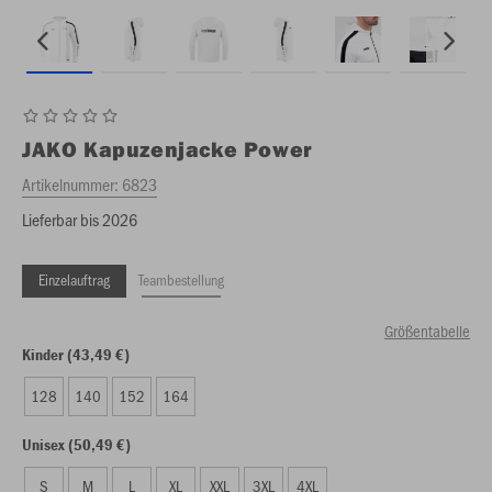
JAKO
Kapuzenjacke Power
Artikelnummer:
6823
Lieferbar bis 2026
Einzelauftrag
Teambestellung
Größentabelle
Kinder (43,49 €)
128
140
152
164
Unisex (50,49 €)
S
M
L
XL
XXL
3XL
4XL