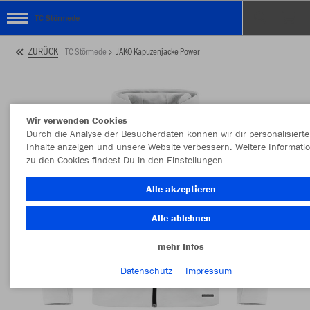
TC Störmede
ZURÜCK
TC Störmede
JAKO Kapuzenjacke Power
Wir verwenden Cookies
Durch die Analyse der Besucherdaten können wir dir personalisierte
Inhalte anzeigen und unsere Website verbessern. Weitere Informati
zu den Cookies findest Du in den Einstellungen.
Alle akzeptieren
Alle ablehnen
mehr Infos
Datenschutz
Impressum