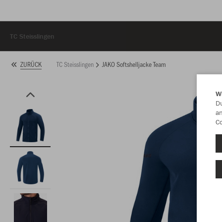
TC Steisslingen
TC Steisslingen
JAKO Softshelljacke Team
ZURÜCK
W
Du
an
Co