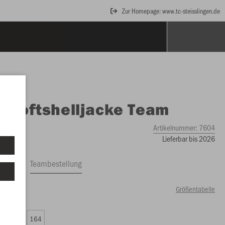
Zur Homepage: www.tc-steisslingen.de
O
Softshelljacke Team
Artikelnummer:
7604
Lieferbar bis 2026
ftrag
Teambestellung
Größentabelle
99 €)
0
152
164