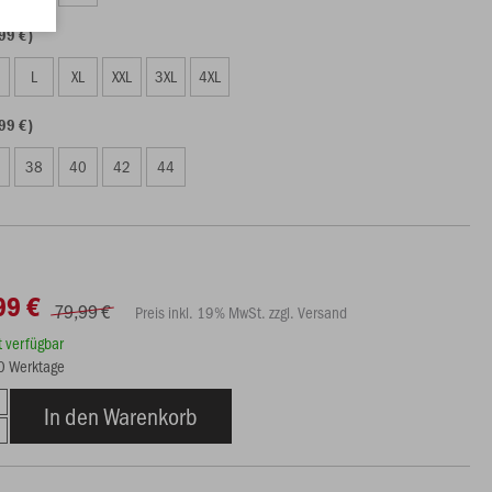
99 €)
L
XL
XXL
3XL
4XL
99 €)
38
40
42
44
99 €
79,99 €
Preis inkl. 19% MwSt. zzgl. Versand
rt verfügbar
10 Werktage
In den Warenkorb