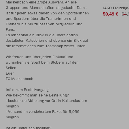
Mackenbach eine große Auswahl. An alle
Gruppen und Mannschaften ist gedacht. Damit
JAKO Freizeitj
ist für jeden etwas dabei: Von den Sportlerinnen
50,49 €
64,
und Sportlern über die Trainerinnen und
Trainern bis hin zu passiven Mitgliedern und
Fans.
Es lohnt sich ein Blick in die übersichtlich
gestalteten Kategorien und ebenso ein Blick auf
die Informationen zum Teamshop weiter unten.
Wir freuen uns über jeden Einkauf und
wünschen viel Spaß beim Stöbern auf den
Seiten.
Euer
TC Mackenbach
Infos zum Bestellvorgang:
Wie bekommt man seine Bestellung?
- kostenlose Abholung vor Ort in Kaiserslautern
möglich
- Versand im versichertem Paket für 5,95€
möglich
Ist ein Umtausch möglich?