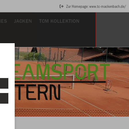
Zur Homepage: www.tc-mackenbach.de/
IES
JACKEN
TCM KOLLEKTION