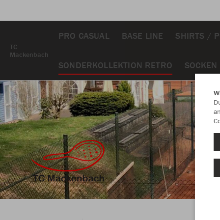
PRO CASUAL
BASE LINE
SHIRTS / 
TC
Mackenbach
SONDERKOLLEKTION RETRO
SOCKEN
W
Du
an
Co