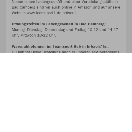
Neben einem Ladengeschäft und einer Veredelungsstätte in
Bad Camberg sind wir auch online in Amazon und auf unsere
Website www.teamsport1.de präsent.
Öffnungszeiten im Ladengeschäft in Bad Camberg:
Montag, Dienstag, Donnerstag und Freitag 10-12 und 14-17
Uhr, Mittwoch 10-12 Uhr.
Warenabholungen im Teamsport Hub in Erbach/Ts.:
Du kannst Deine Bestellung auch in unserer Textilveredelung
in Erbach mit vorherige Terminbuchung über WhatsApp
unter 0176-72627131 (KEINE ANRUFE) jederzeit von Montag
bis Samstag abholen. Einfach Termin vereinbaren
unabhängig von den Ladenöffnungszeiten.
>>> WWW.TEAMSPORT1.DE