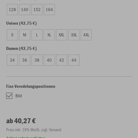
128
140
152
164
Unisex (42,75 €)
S
M
L
XL
XXL
3XL
4XL
Damen (42,75 €)
34
36
38
40
42
44
Fixe Veredelungspositionen
Bild
ab 40,27 €
Preis inkl. 19% MwSt. zzgl. Versand