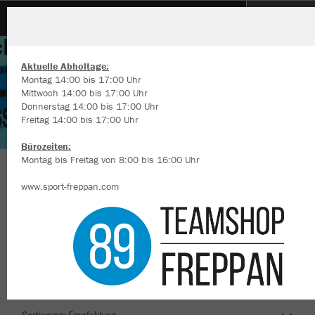
Tauchclub Heilbronn Flossenschwimmen
Aktuelle Abholtage:
Montag 14:00 bis 17:00 Uhr
Mittwoch 14:00 bis 17:00 Uhr
Donnerstag 14:00 bis 17:00 Uhr
Freitag 14:00 bis 17:00 Uhr
Wir verwenden Cookies
Durch die Analyse der Besucherdaten können wir dir personalisierte
Bürozeiten:
Inhalte anzeigen und unsere Website verbessern. Weitere Informati
Montag bis Freitag von 8:00 bis 16:00 Uhr
zu den Cookies findest Du in den Einstellungen.
Herzlich Willkommen im Teamshop Tauchclub
www.sport-freppan.com
Alle akzeptieren
Heilbronn Flossenschwimmen
Alle ablehnen
mehr Infos
Nachhaltig
Farbe
Datenschutz
Impressum