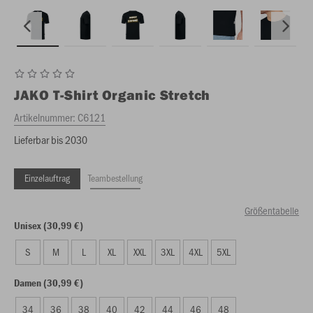
JAKO
T-Shirt Organic Stretch
Artikelnummer:
C6121
Lieferbar bis 2030
Einzelauftrag
Teambestellung
Größentabelle
Unisex (30,99 €)
S
M
L
XL
XXL
3XL
4XL
5XL
Damen (30,99 €)
34
36
38
40
42
44
46
48