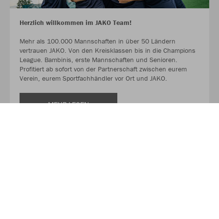
Herzlich willkommen im JAKO Team!
Mehr als 100.000 Mannschaften in über 50 Ländern
vertrauen JAKO. Von den Kreisklassen bis in die Champions
League. Bambinis, erste Mannschaften und Senioren.
Profitiert ab sofort von der Partnerschaft zwischen eurem
Verein, eurem Sportfachhändler vor Ort und JAKO.
MEHR LESEN