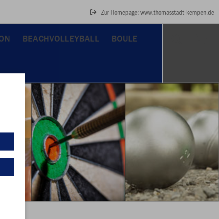
Zur Homepage: www.thomasstadt-kempen.de
ON
BEACHVOLLEYBALL
BOULE