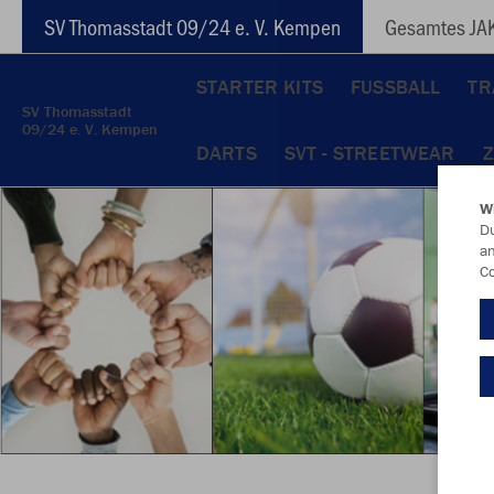
SV Thomasstadt 09/24 e. V. Kempen
Gesamtes JAK
STARTER KITS
FUSSBALL
TR
SV Thomasstadt
09/24 e. V. Kempen
DARTS
SVT - STREETWEAR
W
Du
an
Co