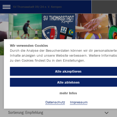
SV Thomasstadt 09/24 e. V. Kempen
Wir verwenden Cookies
Durch die Analyse der Besucherdaten können wir dir personalisierte
Inhalte anzeigen und unsere Website verbessern. Weitere Informati
zu den Cookies findest Du in den Einstellungen.
SVT-JAKO-SHOP
Alle akzeptieren
Alle ablehnen
mehr Infos
Nachhaltig
Farbe
Datenschutz
Impressum