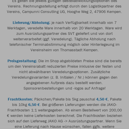
Es gelten die jeweils gültigen Bestellabwicklungsoptionen des
Vereins. Rechnungsstellung erfolgt durch den Logistikpartner des
Vereins, Campunni Consutling UG, Hooghe Weg 2, 47906 Kempen.
Lieferung/Abholung:
je nach Verfügbarkeit innerhalb von 7
Werktagen, veredelte Ware innerhalb von 20 Werktagen. Ware wird
zum Ausrüstungspartner des SVT geliefert und von dort
weiterverarbeitet (ggf. Veredelung). Tägliche Abholung nach
telefonischer Terminabstimmung möglich oder Hinterlegeung im
Vereinsheim von Thomasstadt Kempen.
Preisgestaltung:
Die im Shop abgebildeten Preise sind die bereits
um den Vereinsrabatt reduzierten Preise inklusive der festen und
nicht abwählbaren Veredelungsoptionen. Zusätzliche
Veredelungsvarianten (z. B. Initialen / Nr.) können gegen den
angegebenen Aufpreis dazu bestellt werden.
Sponsorenbestellungen und -logos auf Anfrage!
Frachtkosten:
Päckchen/Pakete bis 5kg pauschal
4,50 €
, Pakete
bis 10kg
6,50 €
. Bei größeren Lieferungen werden die JAKO-
Frachtkosten 1:1 weitergegeben. Ab einem Bestellwert von 200,00
€ werden keine Lieferkosten berechnet. Die Frachtkosten beziehen
sich auf den Lieferweg JAKO AG -> Ausrüstungspartner. Wenn Sie
eine Lieferung nach Hause wünschen, fallen ggfs. weitere