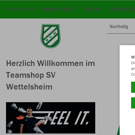
ERWACHSENE
JUGEND
ACCESSOI
SV Wettelsheim
Nachhaltig
W
Herzlich Willkommen im
Du
an
Teamshop SV
Co
Wettelsheim