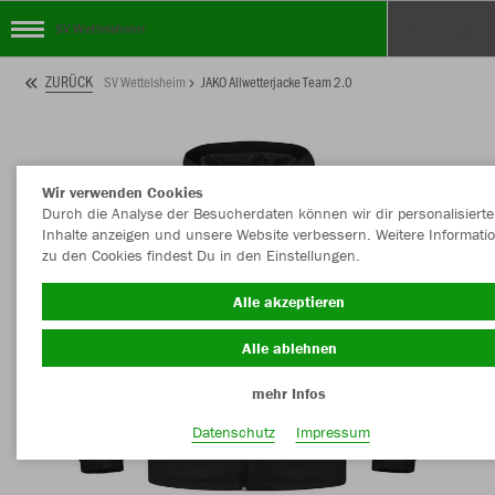
SV Wettelsheim
ZURÜCK
SV Wettelsheim
JAKO Allwetterjacke Team 2.0
Wir verwenden Cookies
Durch die Analyse der Besucherdaten können wir dir personalisierte
Inhalte anzeigen und unsere Website verbessern. Weitere Informati
zu den Cookies findest Du in den Einstellungen.
Alle akzeptieren
Alle ablehnen
mehr Infos
Datenschutz
Impressum