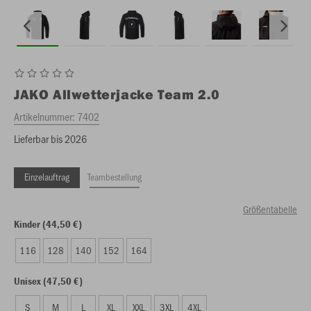
JAKO
Allwetterjacke Team 2.0
Artikelnummer:
7402
Lieferbar bis 2026
Einzelauftrag
Teambestellung
Größentabelle
Kinder (44,50 €)
116
128
140
152
164
Unisex (47,50 €)
S
M
L
XL
XXL
3XL
4XL