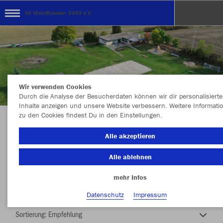
SV Wendhausen 1949 e.V.
Wir verwenden Cookies
Durch die Analyse der Besucherdaten können wir dir personalisierte
Inhalte anzeigen und unsere Website verbessern. Weitere Informati
zu den Cookies findest Du in den Einstellungen.
SV Wendhausen
Alle akzeptieren
Alle ablehnen
mehr Infos
Nachhaltig
Farbe
Datenschutz
Impressum