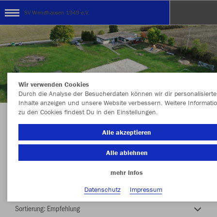
SV Wendhausen 1949 e.V.
Wir verwenden Cookies
Durch die Analyse der Besucherdaten können wir dir personalisierte
Inhalte anzeigen und unsere Website verbessern. Weitere Informati
zu den Cookies findest Du in den Einstellungen.
SV Wendhausen
Alle akzeptieren
Alle ablehnen
mehr Infos
Nachhaltig
Farbe
Datenschutz
Impressum