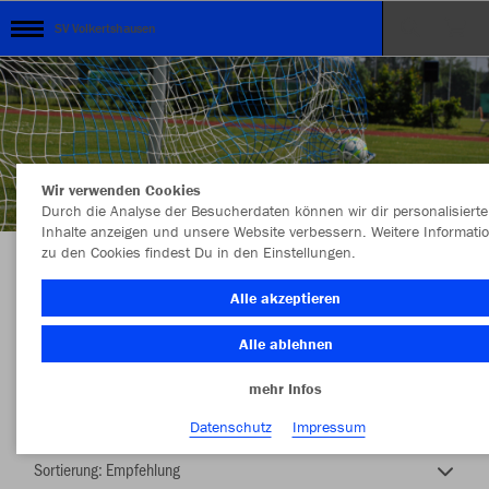
SV Volkertshausen
Wir verwenden Cookies
Durch die Analyse der Besucherdaten können wir dir personalisierte
Inhalte anzeigen und unsere Website verbessern. Weitere Informati
zu den Cookies findest Du in den Einstellungen.
Unser Verein ...unsere Kollektion
Alle akzeptieren
Alle ablehnen
mehr Infos
Nachhaltig
Farbe
Datenschutz
Impressum