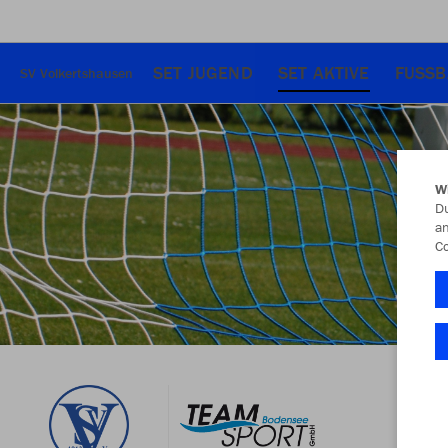
SET JUGEND
SET AKTIVE
FUSSB
SV Volkertshausen
W
Du
an
Co