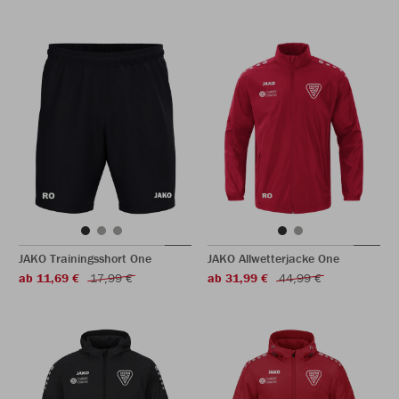
JAKO Trainingsshort One
JAKO Allwetterjacke One
ab 11,69 €
17,99 €
ab 31,99 €
44,99 €