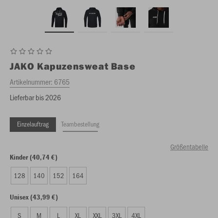
JAKO
Kapuzensweat Base
Artikelnummer:
6765
Lieferbar bis 2026
Einzelauftrag
Teambestellung
Größentabelle
Kinder (40,74 €)
128
140
152
164
Unisex (43,99 €)
S
M
L
XL
XXL
3XL
4XL