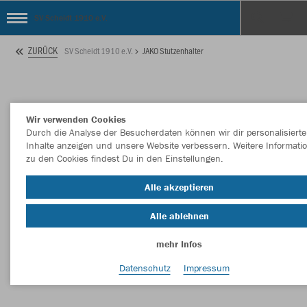
SV Scheidt 1910 e.V.
ZURÜCK
SV Scheidt 1910 e.V.
JAKO Stutzenhalter
Wir verwenden Cookies
Durch die Analyse der Besucherdaten können wir dir personalisierte
Inhalte anzeigen und unsere Website verbessern. Weitere Informati
zu den Cookies findest Du in den Einstellungen.
Alle akzeptieren
Alle ablehnen
mehr Infos
Datenschutz
Impressum