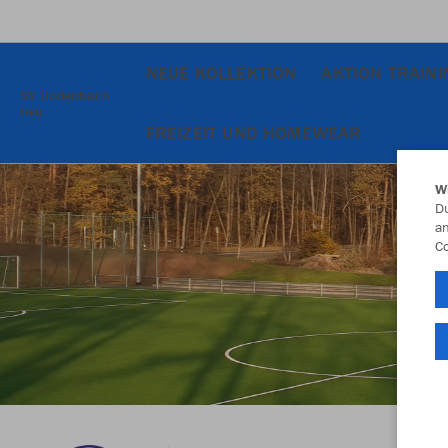
NEUE KOLLEKTION
AKTION TRAIN
SV Rodenbach
neu
FREIZEIT UND HOMEWEAR
W
Du
an
Co