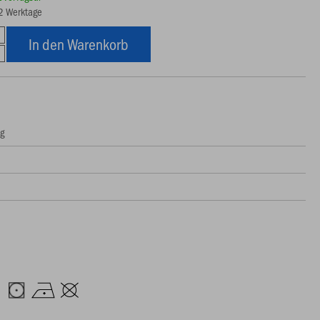
12 Werktage
In den Warenkorb
ng