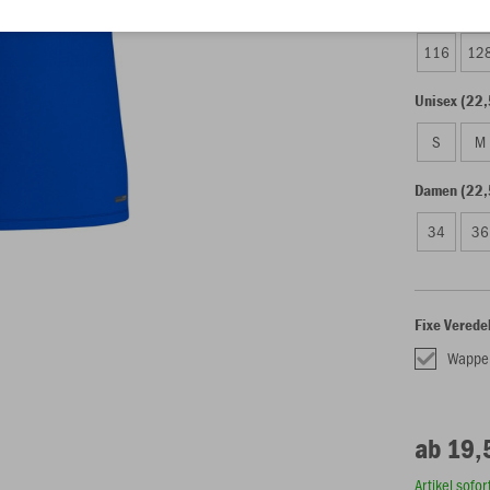
Kinder (19,
116
12
Unisex (22,
S
M
Damen (22,
34
36
Fixe Verede
Wappe
ab 19,
Artikel sofo