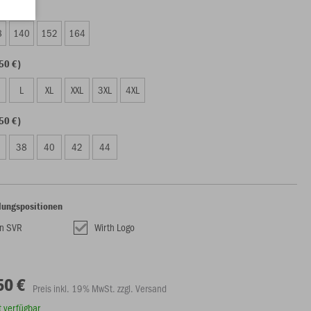
50 €)
8
140
152
164
50 €)
L
XL
XXL
3XL
4XL
50 €)
38
40
42
44
lungspositionen
n SVR
Wirth Logo
50 €
Preis inkl. 19% MwSt. zzgl. Versand
rt verfügbar