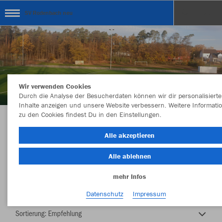
SV Rodenbach neu
Wir verwenden Cookies
Durch die Analyse der Besucherdaten können wir dir personalisierte
Inhalte anzeigen und unsere Website verbessern. Weitere Informati
zu den Cookies findest Du in den Einstellungen.
SV Rodenbach 1919 e.V.
Alle akzeptieren
Alle ablehnen
mehr Infos
Nachhaltig
Farbe
Datenschutz
Impressum