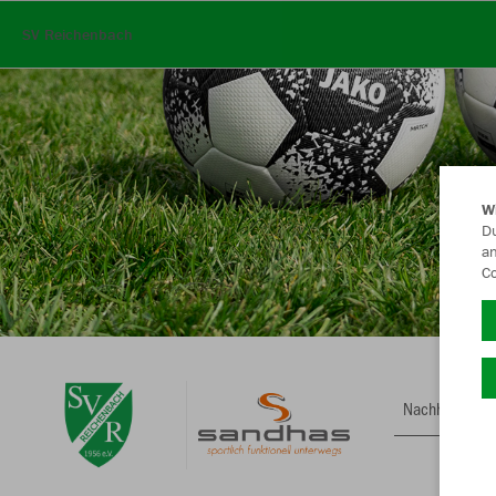
SV Reichenbach
W
Du
an
Co
Nachhaltig