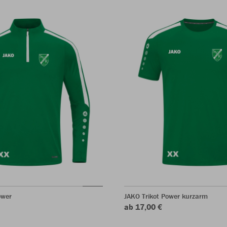
ower
JAKO Trikot Power kurzarm
ab 17,00 €