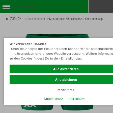
SV Reichenbach
ZURÜCK
SV Reichenbach
JAKO Sporthose Manchester 2.0 ohne Innenslip
Wir verwenden Cookies
Durch die Analyse der Besucherdaten können wir dir personalisierte
Inhalte anzeigen und unsere Website verbessern. Weitere Informati
zu den Cookies findest Du in den Einstellungen.
Alle akzeptieren
Alle ablehnen
mehr Infos
Datenschutz
Impressum