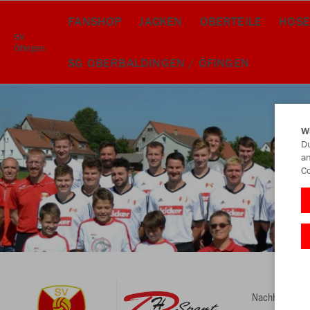
FANSHOP
JACKEN
OBERTEILE
HOSE
SV
Öfingen
SG OBERBALDINGEN / ÖFINGEN
W
Du
an
Co
Nachhaltig