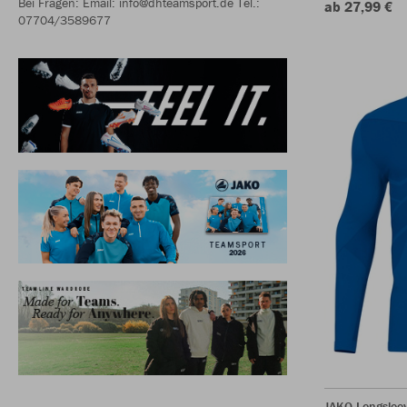
Bei Fragen: Email: info@dhteamsport.de Tel.:
ab 27,99 €
07704/3589677
JAKO Longsleev