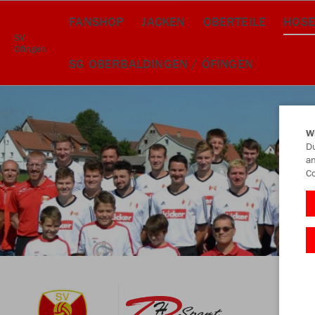
FANSHOP
JACKEN
OBERTEILE
HOSE
SV
Öfingen
SG OBERBALDINGEN / ÖFINGEN
W
Du
an
Co