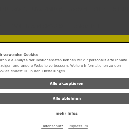
UNDAUSSTATTUNG KINDER
JACKEN
SHIRTS & PUL
R
TASCHEN & RUCKSÄCKE
FANARTIKEL
ir verwenden Cookies
rch die Analyse der Besucherdaten können wir dir personalisierte Inhalte
zeigen und unsere Website verbessern. Weitere Informationen zu den
okies findest Du in den Einstellungen.
Alle akzeptieren
Alle ablehnen
mehr Infos
Farbe
Datenschutz
Impressum