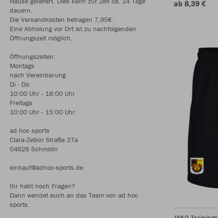
Hause geliefert. Dies kann zur Zeit ca. 14 Tage
ab 8,39 €
dauern.
Die Versandkosten betragen 7,95€.
Eine Abholung vor Ort ist zu nachfolgenden
Öffnungszeit möglich.
Öffnungszeiten:
Montags
nach Vereinbarung
Di - Do
10:00 Uhr - 16:00 Uhr
Freitags
10:00 Uhr - 15:00 Uhr
ad hoc sports
Clara-Zetkin Straße 27a
04626 Schmölln
einkauf@adhoc-sports.de
Ihr habt noch Fragen?
Dann wendet euch an das Team von ad hoc
sports.
JAKO Trainings