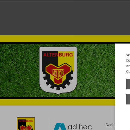
GRUNDAUSSTATTUNG MÄNNER
GR
SV Motor
Altenburg e.V.
FUNKTIONSUNTERZIEHER
ZUBEHÖ
W
Du
an
Co
Nachhaltig