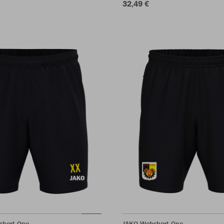
32,49 €
short One
JAKO Webshort One