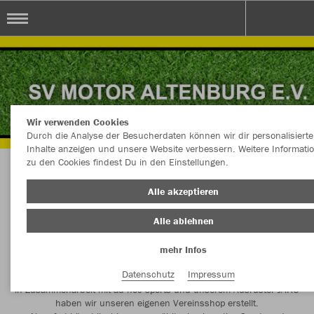
SV Motor Altenburg e.V.
Wir verwenden Cookies
Durch die Analyse der Besucherdaten können wir dir personalisierte
Inhalte anzeigen und unsere Website verbessern. Weitere Informati
zu den Cookies findest Du in den Einstellungen.
SV Motor Altenburg e.V.
Alle akzeptieren
Alle ablehnen
mehr Infos
Liebe Besucher,
Datenschutz
Impressum
in Zusammenarbeit mit ad hoc sports und unserem Ausrüster JAKO
haben wir unseren eigenen Vereinsshop erstellt.