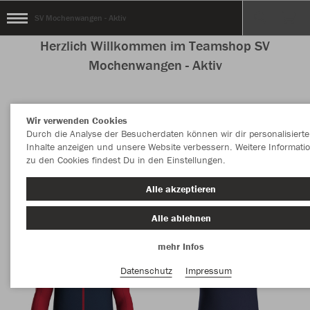
SV Mochenwangen - Aktiv
Herzlich Willkommen im Teamshop SV
Mochenwangen - Aktiv
Wir verwenden Cookies
Nachhaltig
Farbe
Durch die Analyse der Besucherdaten können wir dir personalisierte
Inhalte anzeigen und unsere Website verbessern. Weitere Informati
zu den Cookies findest Du in den Einstellungen.
Alle akzeptieren
Alle ablehnen
mehr Infos
Datenschutz
Impressum