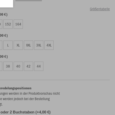
Größentabelle
00 €)
0
152
164
00 €)
L
XL
XXL
3XL
4XL
00 €)
38
40
42
44
eredelungspositionen
ungen werden in der Produktvorschau nicht
ie werden jedoch bei der Bestellung
gt.
s oder 2 Buchstaben (+4,00 €)