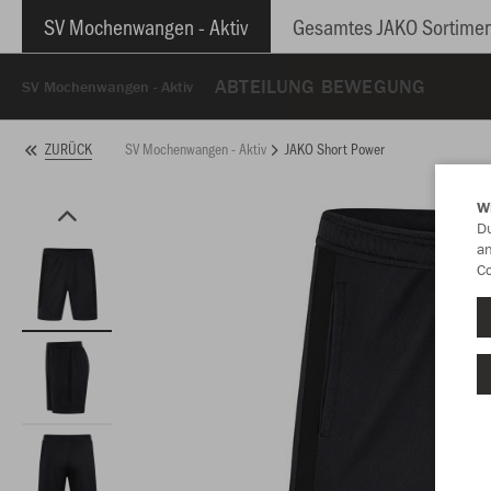
SV Mochenwangen - Aktiv
Gesamtes JAKO Sortimen
ABTEILUNG BEWEGUNG
SV Mochenwangen - Aktiv
SV Mochenwangen - Aktiv
JAKO Short Power
ZURÜCK
W
Du
an
Co