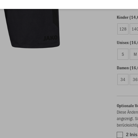
Kinder (14,
128
14
Unisex (16,
S
M
Damen (16,
34
36
Optionale V
Diese Änder
angezeigt. S
berücksichti
2 Ini