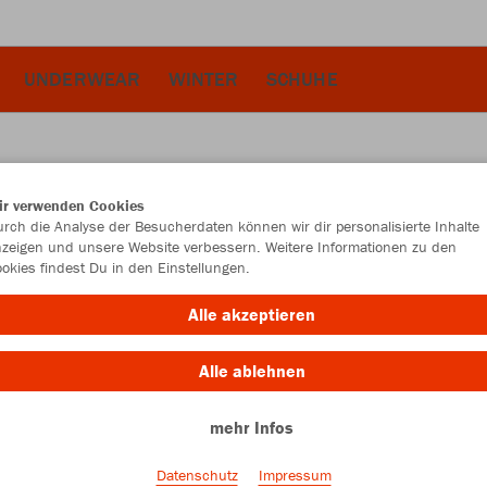
UNDERWEAR
WINTER
SCHUHE
ir verwenden Cookies
JAK
rch die Analyse der Besucherdaten können wir dir personalisierte Inhalte
zeigen und unsere Website verbessern. Weitere Informationen zu den
Perf
okies findest Du in den Einstellungen.
sportrot
Alle akzeptieren
Alle ablehnen
mehr Infos
Einzelau
Datenschutz
Impressum