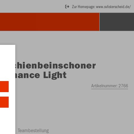
Zur Homepage: www.svlisterscheid.de/
O
Schienbeinschoner
ormance Light
Artikelnummer:
2766
ftrag
Teambestellung