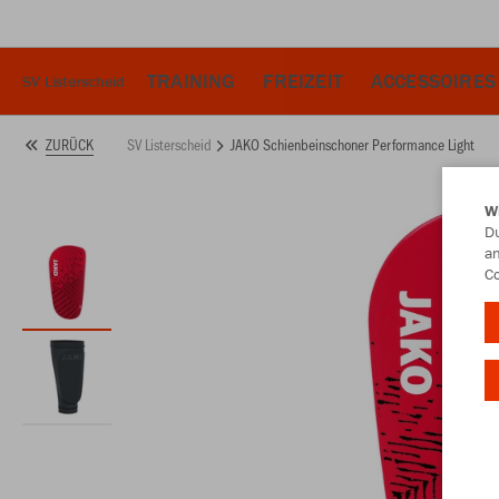
TRAINING
FREIZEIT
ACCESSOIRES
SV Listerscheid
SV Listerscheid
JAKO Schienbeinschoner Performance Light
ZURÜCK
W
Du
an
Co