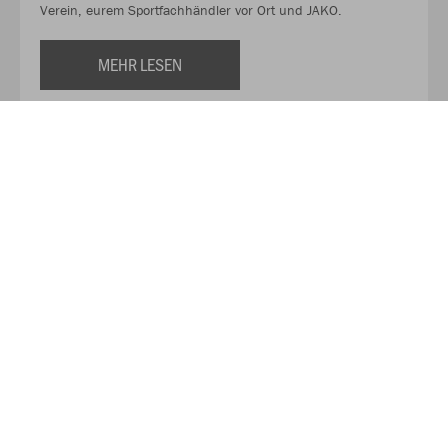
Verein, eurem Sportfachhändler vor Ort und JAKO.
MEHR LESEN
Über JAKO
Aus der Garage zum führenden Teamsport-Ausrüster. Die
Erfolgsgeschichte von JAKO beginnt 1989 und dauert bis
heute an. Seit der Gründung ist es das Ziel von JAKO, der
optimale Partner für alle Teams zu sein. In Deutschland,
weltweit und von der Kreisklasse bis in die Champions