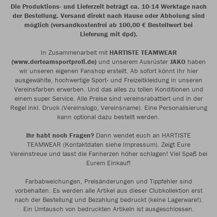
Die Produktions- und Lieferzeit beträgt ca. 10-14 Werktage nach
der Bestellung. Versand direkt nach Hause oder Abholung sind
möglich (versandkostenfrei ab 100,00 € Bestellwert bei
Lieferung mit dpd).
In Zusammenarbeit mit
HARTISTE TEAMWEAR
(www.derteamsportprofi.de)
und unserem Ausrüster
JAKO
haben
wir unseren eigenen Fanshop erstellt. Ab sofort könnt Ihr hier
ausgewählte, hochwertige Sport- und Freizeitkleidung in unseren
Vereinsfarben erwerben. Und das alles zu tollen Konditionen und
einem super Service. Alle Preise sind vereinsrabattiert und in der
Regel inkl. Druck (Vereinslogo, Vereinsname). Eine Personalisierung
kann optional dazu bestellt werden.
Ihr habt noch Fragen?
Dann wendet euch an HARTISTE
TEAMWEAR (Kontaktdaten siehe Impressum). Zeigt Eure
Vereinstreue und lasst die Fanherzen höher schlagen! Viel Spaß bei
Eurem Einkauf!
Farbabweichungen, Preisänderungen und Tippfehler sind
vorbehalten. Es werden alle Artikel aus dieser Clubkollektion erst
nach der Bestellung und Bezahlung bedruckt (keine Lagerware!).
Ein Umtausch von bedruckten Artikeln ist ausgeschlossen.