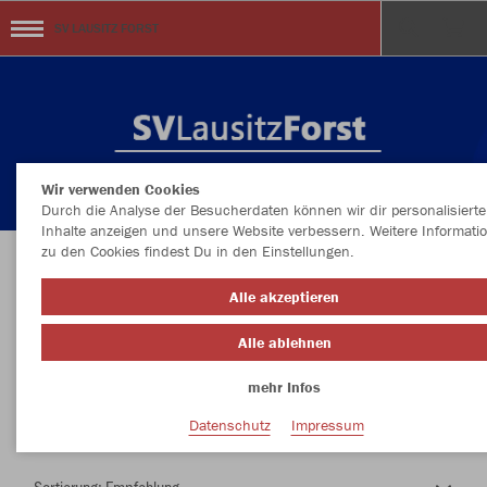
SV LAUSITZ FORST
Wir verwenden Cookies
Durch die Analyse der Besucherdaten können wir dir personalisierte
Inhalte anzeigen und unsere Website verbessern. Weitere Informati
zu den Cookies findest Du in den Einstellungen.
Herzlich Willkommen im Teamshop SV LAUSITZ
Alle akzeptieren
FORST
Alle ablehnen
mehr Infos
Farbe
Datenschutz
Impressum