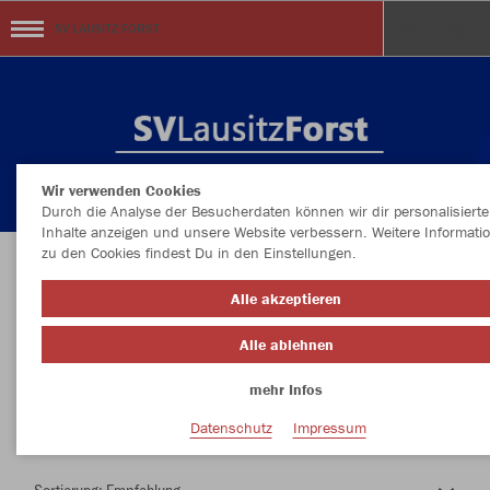
SV LAUSITZ FORST
Wir verwenden Cookies
Durch die Analyse der Besucherdaten können wir dir personalisierte
Inhalte anzeigen und unsere Website verbessern. Weitere Informati
zu den Cookies findest Du in den Einstellungen.
Herzlich Willkommen im Teamshop SV LAUSITZ
Alle akzeptieren
FORST
Alle ablehnen
mehr Infos
Nachhaltig
Farbe
Datenschutz
Impressum