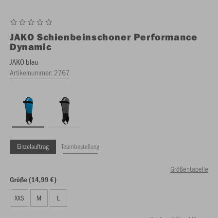
JAKO
Schienbeinschoner Performance
Dynamic
JAKO blau
Artikelnummer:
2767
Einzelauftrag
Teambestellung
Größentabelle
Größe (14,99 €)
XXS
M
L