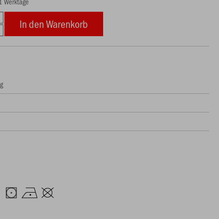
21 Werktage
In den Warenkorb
ng