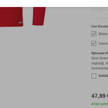
S
M
Fixe Verede
Wappe
Spons
Optionale V
Diese Änder
angezeigt. S
berücksichti
Initia
47,89 
Artikel sofo