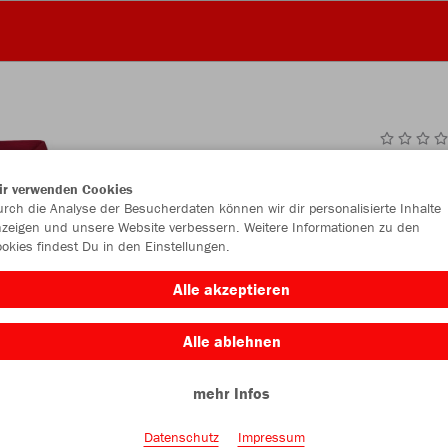
JAK
ir verwenden Cookies
rch die Analyse der Besucherdaten können wir dir personalisierte Inhalte
rot/weinrot
zeigen und unsere Website verbessern. Weitere Informationen zu den
okies findest Du in den Einstellungen.
Alle akzeptieren
Alle ablehnen
Einzelau
mehr Infos
Unisex (47,
Datenschutz
Impressum