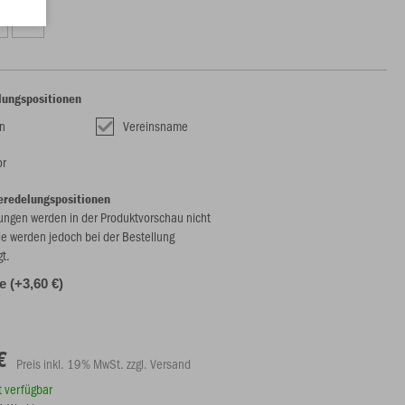
XXL
lungspositionen
n
Vereinsname
or
eredelungspositionen
ungen werden in der Produktvorschau nicht
ie werden jedoch bei der Bestellung
gt.
le (+3,60 €)
€
Preis inkl. 19% MwSt. zzgl. Versand
rt verfügbar