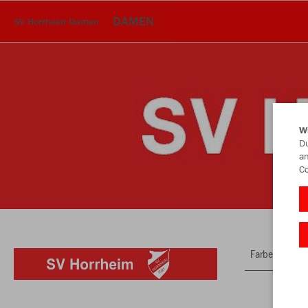
DAMEN
SV Horrheim Damen
W
Du
an
Co
Farbe