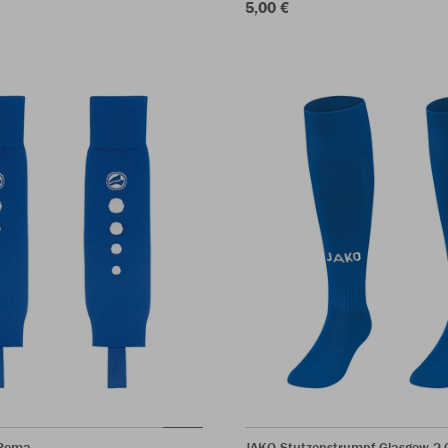
5,00 €
 Roma
JAKO Stutzenstrumpf Glasgow 2.