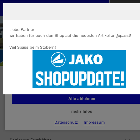
SV Freudenberg
Liebe Partner,
wir haben für euch den Shop auf die neuesten Artikel angepasst!
Viel Spass beim Stöbern!
Wir verwenden Cookies
Durch die Analyse der Besucherdaten können wir dir personalisierte
Inhalte anzeigen und unsere Website verbessern. Weitere Informati
zu den Cookies findest Du in den Einstellungen.
Herzlich Willkommen im Teamshop SV
Alle akzeptieren
Freudenberg
Alle ablehnen
mehr Infos
Farbe
Datenschutz
Impressum