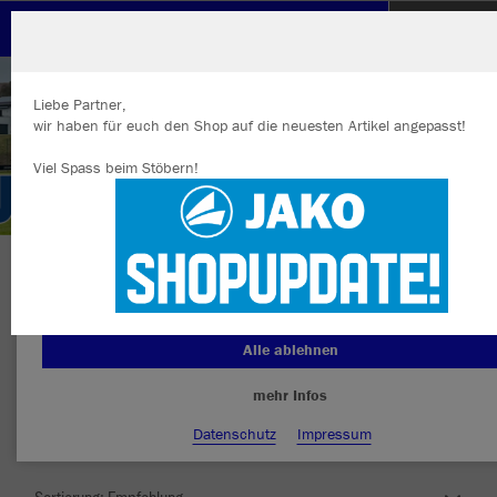
SV Freudenberg
Liebe Partner,
wir haben für euch den Shop auf die neuesten Artikel angepasst!
Viel Spass beim Stöbern!
Wir verwenden Cookies
Durch die Analyse der Besucherdaten können wir dir personalisierte
Inhalte anzeigen und unsere Website verbessern. Weitere Informati
zu den Cookies findest Du in den Einstellungen.
Herzlich Willkommen im Teamshop SV
Alle akzeptieren
Freudenberg
Alle ablehnen
mehr Infos
Farbe
Datenschutz
Impressum