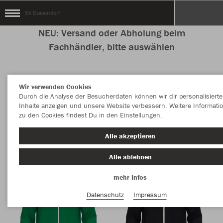
SV Daisendorf
NEU: Versand oder Abholung beim
Fachhändler, bitte auswählen
Wir verwenden Cookies
Nachhaltig
Farbe
Durch die Analyse der Besucherdaten können wir dir personalisierte
Inhalte anzeigen und unsere Website verbessern. Weitere Informati
zu den Cookies findest Du in den Einstellungen.
Alle akzeptieren
Alle ablehnen
mehr Infos
Datenschutz
Impressum