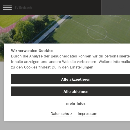
SV Breisach
Wir verwenden Cookies
Durch die Analyse der Besucherdaten können wir dir personalisierte
Inhalte anzeigen und unsere Website verbessern. Weitere Informati
zu den Cookies findest Du in den Einstellungen.
Herzlich Willkomen im Teamshop des SV
Alle akzeptieren
BREISACH
Alle ablehnen
mehr Infos
Nachhaltig
Farbe
Datenschutz
Impressum